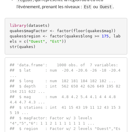
l’événement, prenant les niveaux :
ou
.
Est
Ouest
library
(datasets)

quakes$magFactor <- factor(floor(quakes$mag))

quakes$region <- factor(quakes$long >= 
175
, lab
els = c(
"Ouest"
, 
"Est"
))

str(quakes)
#
# 'data.frame':    1000 obs. of  7 variables:
#
#  $ lat      : num  -20.4 -20.6 -26 -18 -20.4 
...
#
#  $ long     : num  182 181 184 182 182 ...
#
#  $ depth    : int  562 650 42 626 649 195 82 
194 211 622 ...
#
#  $ mag      : num  4.8 4.2 5.4 4.1 4 4 4.8 
4.4 4.7 4.3 ...
#
#  $ stations : int  41 15 43 19 11 12 43 15 3
5 19 ...
#
#  $ magFactor: Factor w/ 3 levels 
"4","5","6": 1 1 2 1 1 1 1 1 1 1 ...
#
#  $ region   : Factor w/ 2 levels "Ouest","Es