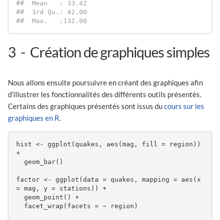
#
#  Mean   : 33.42                        
#
#  3rd Qu.: 42.00                        
#
#  Max.   :132.00
3
Création de graphiques simples
Nous allons ensuite poursuivre en créant des graphiques afin
d’illustrer les fonctionnalités des différents outils présentés.
Certains des graphiques présentés sont issus du
cours sur les
graphiques en R
.
hist <- ggplot(quakes, aes(mag, fill = region)) 
+ 

  geom_bar()

factor <- ggplot(data = quakes, mapping = aes(x 
= mag, y = stations)) + 

  geom_point() + 

  facet_wrap(facets = ~ region)
