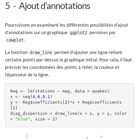
5
Ajout d’annotations
Poursuivons en examinant les différentes possibilités d’ajout
d’annotations sur un graphique
permises par
ggplot2
.
cowplot
La fonction
permet d’ajouter une ligne reliant
draw_line
certains points par-dessus le graphique initial. Pour cela, il faut
préciser les coordonnées des points à relier, la couleur et
l’épaisseur de la ligne.
Reg <- lm(stations ~ mag, data = quakes)

x <- seq(
4
,
6
,
0.1
)

y <- Reg$coefficients[
2
]*x + Reg$coefficients
[
1
]

diag_dispersion + draw_line(x = x, y = y, color 
= 
"blue"
, size = 
2
)