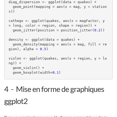
diag_dispersion <- ggplot(data = quakes) + 

  geom_point(mapping = aes(x = mag, y = station
s))

cathego <- ggplot(quakes, aes(x = magFactor, y 
= long, color = region, shape = region)) +

  geom_jitter(position = position_jitter(
0.2
))

density <- ggplot(data = quakes) + 

  geom_density(mapping = aes(x = mag, fill = re
gion), alpha = 
0.5
)

violon <- ggplot(quakes, aes(x = region, y = lo
ng)) + 

  geom_violin() + 

  geom_boxplot(width=
0.1
)
4
Mise en forme de graphiques
ggplot2