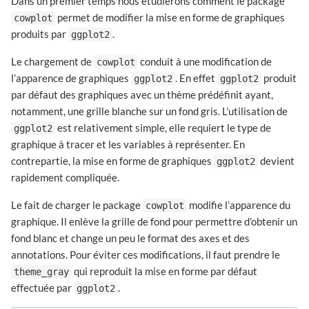
Dans un premier temps nous étudierons comment le package
permet de modifier la mise en forme de graphiques
cowplot
produits par
.
ggplot2
Le chargement de
conduit à une modification de
cowplot
l’apparence de graphiques
. En effet
produit
ggplot2
ggplot2
par défaut des graphiques avec un thème prédéfinit ayant,
notamment, une grille blanche sur un fond gris. L’utilisation de
est relativement simple, elle requiert le type de
ggplot2
graphique à tracer et les variables à représenter. En
contrepartie, la mise en forme de graphiques
devient
ggplot2
rapidement compliquée.
Le fait de charger le package
modifie l’apparence du
cowplot
graphique. Il enlève la grille de fond pour permettre d’obtenir un
fond blanc et change un peu le format des axes et des
annotations. Pour éviter ces modifications, il faut prendre le
qui reproduit la mise en forme par défaut
theme_gray
effectuée par
.
ggplot2