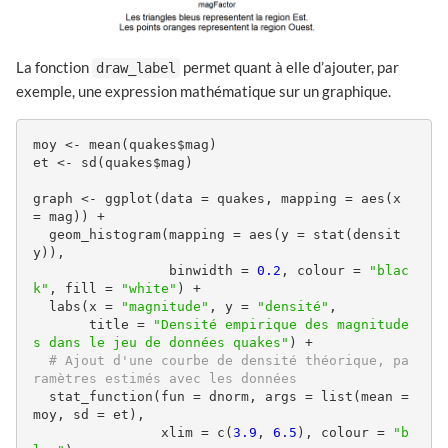
La fonction
permet quant à elle d’ajouter, par
draw_label
exemple, une expression mathématique sur un graphique.
moy <- mean(quakes$mag)

et <- sd(quakes$mag)

graph <- ggplot(data = quakes, mapping = aes(x 
= mag)) +

  geom_histogram(mapping = aes(y = stat(densit
y)), 

                 binwidth = 
0.2
, colour = 
"blac
k"
, fill = 
"white"
) +

  labs(x = 
"magnitude"
, y = 
"densité"
,

       title = 
"Densité empirique des magnitude
s dans le jeu de données quakes"
) +

# Ajout d'une courbe de densité théorique, pa
ramètres estimés avec les données
  stat_function(fun = dnorm, args = list(mean = 
moy, sd = et), 

                xlim = c(
3.9
, 
6.5
), colour = 
"b