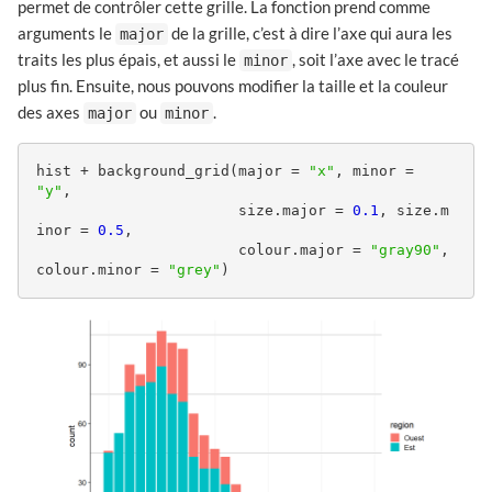
permet de contrôler cette grille. La fonction prend comme
arguments le
de la grille, c’est à dire l’axe qui aura les
major
traits les plus épais, et aussi le
, soit l’axe avec le tracé
minor
plus fin. Ensuite, nous pouvons modifier la taille et la couleur
des axes
ou
.
major
minor
hist + background_grid(major = 
"x"
, minor = 
"y"
,

                       size.major = 
0.1
, size.m
inor = 
0.5
, 

                       colour.major = 
"gray90"
, 
colour.minor = 
"grey"
)