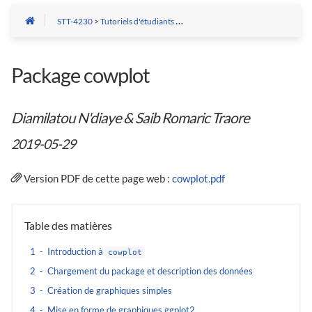
STT-4230
>
Tutoriels d'étudiants
>
Hiver 2019
> Package cowplot
Package cowplot
Diamilatou N'diaye & Saib Romaric Traore
2019-05-29
Version PDF de cette page web :
cowplot.pdf
1
Introduction à
cowplot
2
Chargement du package et description des données
3
Création de graphiques simples
4
Mise en forme de graphiques ggplot2