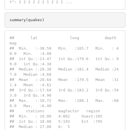
t": 2 2 2 2 2 2 1 2 2 2 ...
summary(quakes)
#
#       lat              long           depth            
mag      
#
#  Min.   :-38.59   Min.   :165.7   Min.   : 4
0.0   Min.   :4.00  
#
#  1st Qu.:-23.47   1st Qu.:179.6   1st Qu.: 9
9.0   1st Qu.:4.30  
#
#  Median :-20.30   Median :181.4   Median :24
7.0   Median :4.60  
#
#  Mean   :-20.64   Mean   :179.5   Mean   :31
1.4   Mean   :4.62  
#
#  3rd Qu.:-17.64   3rd Qu.:183.2   3rd Qu.:54
3.0   3rd Qu.:4.90  
#
#  Max.   :-10.72   Max.   :188.1   Max.   :68
0.0   Max.   :6.40  
#
#     stations      magFactor   region   
#
#  Min.   : 10.00   4:802     Ouest:205  
#
#  1st Qu.: 18.00   5:193     Est  :795  
#
#  Median : 27.00   6:  5                