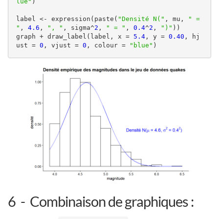
lue"
)

label <- expression(paste(
"Densité N("
, mu, 
" = 
"
, 
4.6
, 
", "
, sigma^
2
, 
" = "
, 
0.4
^
2
, 
")"
))

graph + draw_label(label, x = 
5.4
, y = 
0.40
, hj
ust = 
0
, vjust = 
0
, colour = 
"blue"
) 
6
Combinaison de graphiques :