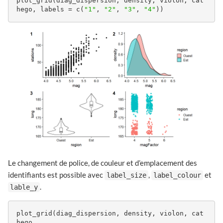
plot_grid(diag_dispersion, density, violon, cat
hego, labels = c(
"1"
, 
"2"
, 
"3"
, 
"4"
))
Le changement de police, de couleur et d’emplacement des
identifiants est possible avec
,
et
label_size
label_colour
.
lable_y
plot_grid(diag_dispersion, density, violon, cat
hego,
