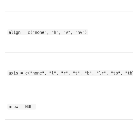
align = c("none", "h", "v", "hv")
axis = c("none", "l", "r", "t", "b", "lr", "tb", "tb
nrow = NULL